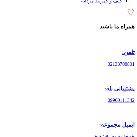
کیف و کمربند مردانه
همراه ما باشید
تلفن:
02133708801
پشتیبانی بله:
09960111342
ایمیل مجموعه:
info@hana-gallery.ir