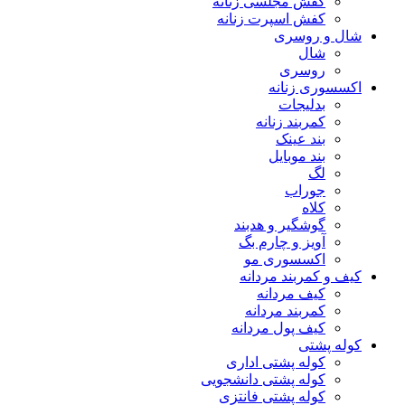
کفش مجلسی زنانه
کفش اسپرت زنانه
شال و روسری
شال
روسری
اکسسوری زنانه
بدلیجات
کمربند زنانه
بند عینک
بند موبایل
لگ
جوراب
کلاه
گوشگیر و هدبند
آویز و چارم بگ
اکسسوری مو
کیف و کمربند مردانه
کیف مردانه
کمربند مردانه
کیف پول مردانه
کوله پشتی
کوله پشتی اداری
کوله پشتی دانشجویی
کوله پشتی فانتزی