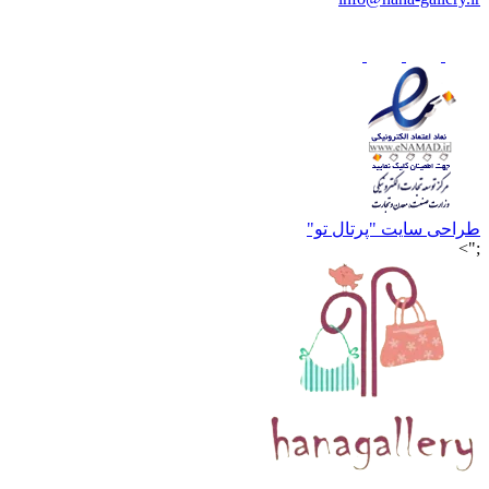
طراحی سایت "پرتال تو"
;">