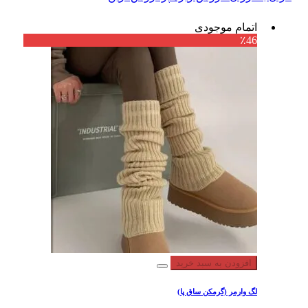
اتمام موجودی
٪46
افزودن به سبد خرید
لگ وارمر (گرمکن ساق پا)