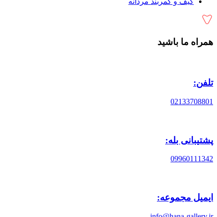
کیف و کمربند مردانه
همراه ما باشید
تلفن:
02133708801
پشتیبانی بله:
09960111342
ایمیل مجموعه:
info@hana-gallery.ir