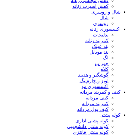
کفش مجلسی زنانه
کفش اسپرت زنانه
شال و روسری
شال
روسری
اکسسوری زنانه
بدلیجات
کمربند زنانه
بند عینک
بند موبایل
لگ
جوراب
کلاه
گوشگیر و هدبند
آویز و چارم بگ
اکسسوری مو
کیف و کمربند مردانه
کیف مردانه
کمربند مردانه
کیف پول مردانه
کوله پشتی
کوله پشتی اداری
کوله پشتی دانشجویی
کوله پشتی فانتزی