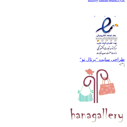
طراحی سایت "پرتال تو"
;">