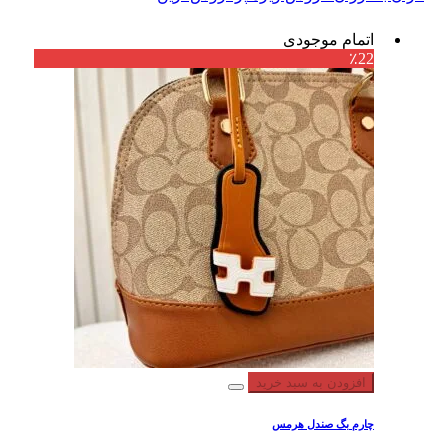
اتمام موجودی
٪22
افزودن به سبد خرید
چارم بگ صندل هرمس