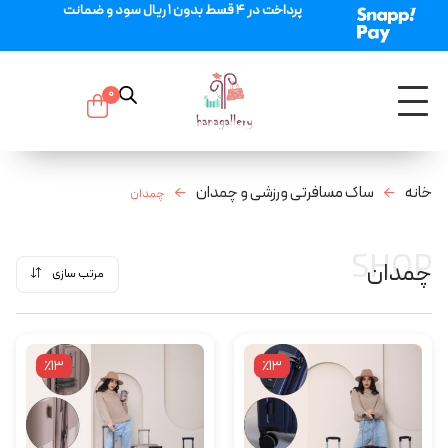
پرداخت در 4 قسط بدون 1 ریال سود و ضمانت
0
خانه
ساک مسافرتی ورزشی و چمدان
چمدان
SHOP
چمدان
مرتب سازی
٪13
٪13