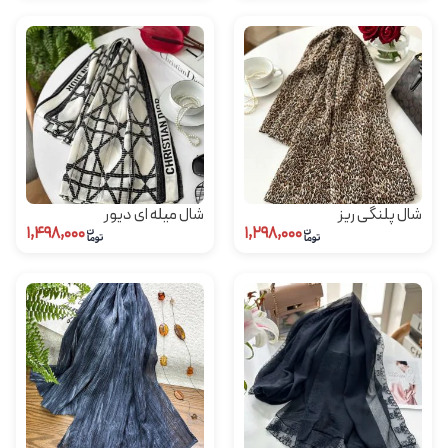
شال پلنگی ریز
شال میله ای دیور
۱,۴۹۸,۰۰۰
۱,۲۹۸,۰۰۰