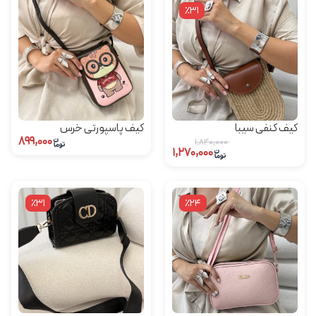
٪31
کیف کنفی سیبا
کیف پاسپورتی خرس
۸۹۹,۰۰۰
۱,۸۴۰,۰۰۰
۱,۲۷۰,۰۰۰
٪31
٪24