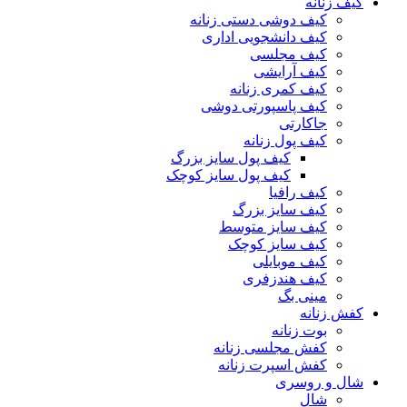
کیف زنانه
کیف دوشی دستی زنانه
کیف دانشجویی اداری
کیف مجلسی
کیف آرایشی
کیف کمری زنانه
کیف پاسپورتی دوشی
جاکارتی
کیف پول زنانه
کیف پول سایز بزرگ
کیف پول سایز کوچک
کیف رافیا
کیف سایز بزرگ
کیف سایز متوسط
کیف سایز کوچک
کیف موبایلی
کیف هندزفری
مینی بگ
کفش زنانه
بوت زنانه
کفش مجلسی زنانه
کفش اسپرت زنانه
شال و روسری
شال