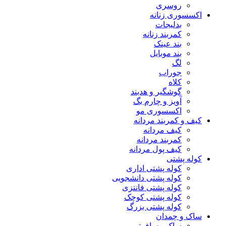
روسری
اکسسوری زنانه
بدلیجات
کمربند زنانه
بند عینک
بند موبایل
لگ
جوراب
کلاه
گوشگیر و هدبند
آویز و چارم بگ
اکسسوری مو
کیف و کمربند مردانه
کیف مردانه
کمربند مردانه
کیف پول مردانه
کوله پشتی
کوله پشتی اداری
کوله پشتی دانشجویی
کوله پشتی فانتزی
کوله پشتی کوچک
کوله پشتی بزرگ
ساک و چمدان
ساک مسافرتی