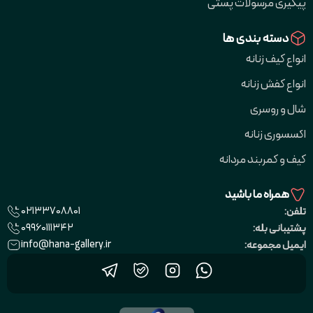
پیگیری مرسولات پستی
دسته بندی ها
انواع کیف زنانه
انواع کفش زنانه
شال و روسری
اکسسوری زنانه
کیف و کمربند مردانه
همراه ما باشید
02133708801
تلفن:
09960111342
پشتیبانی بله:
info@hana-gallery.ir
ایمیل مجموعه: