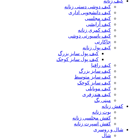
کیف زنانه
کیف دوشی دستی زنانه
کیف دانشجویی اداری
کیف مجلسی
کیف آرایشی
کیف کمری زنانه
کیف پاسپورتی دوشی
جاکارتی
کیف پول زنانه
کیف پول سایز بزرگ
کیف پول سایز کوچک
کیف رافیا
کیف سایز بزرگ
کیف سایز متوسط
کیف سایز کوچک
کیف موبایلی
کیف هندزفری
مینی بگ
کفش زنانه
بوت زنانه
کفش مجلسی زنانه
کفش اسپرت زنانه
شال و روسری
شال