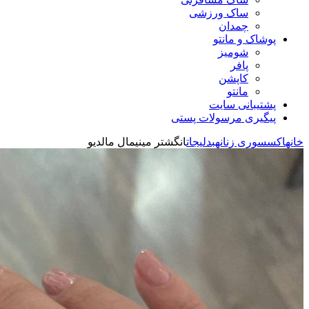
ساک ورزشی
چمدان
پوشاک و مانتو
شومیز
پافر
کاپشن
مانتو
پشتیبانی سایت
پیگیری مرسولات پستی
خانه
اکسسوری زنانه
بدلیجات
انگشتر مینیمال مالدیو