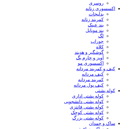
روسری
اکسسوری زنانه
بدلیجات
کمربند زنانه
بند عینک
بند موبایل
لگ
جوراب
کلاه
گوشگیر و هدبند
آویز و چارم بگ
اکسسوری مو
کیف و کمربند مردانه
کیف مردانه
کمربند مردانه
کیف پول مردانه
کوله پشتی
کوله پشتی اداری
کوله پشتی دانشجویی
کوله پشتی فانتزی
کوله پشتی کوچک
کوله پشتی بزرگ
ساک و چمدان
ساک مسافرتی