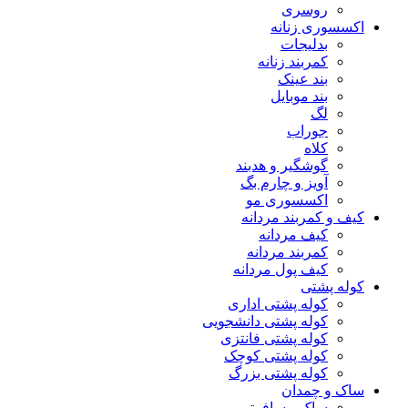
روسری
اکسسوری زنانه
بدلیجات
کمربند زنانه
بند عینک
بند موبایل
لگ
جوراب
کلاه
گوشگیر و هدبند
آویز و چارم بگ
اکسسوری مو
کیف و کمربند مردانه
کیف مردانه
کمربند مردانه
کیف پول مردانه
کوله پشتی
کوله پشتی اداری
کوله پشتی دانشجویی
کوله پشتی فانتزی
کوله پشتی کوچک
کوله پشتی بزرگ
ساک و چمدان
ساک مسافرتی