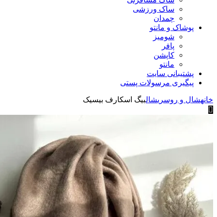
ساک ورزشی
چمدان
پوشاک و مانتو
شومیز
پافر
کاپشن
مانتو
پشتیبانی سایت
پیگیری مرسولات پستی
خانه
شال و روسری
شال
بیگ اسکارف بیسیک