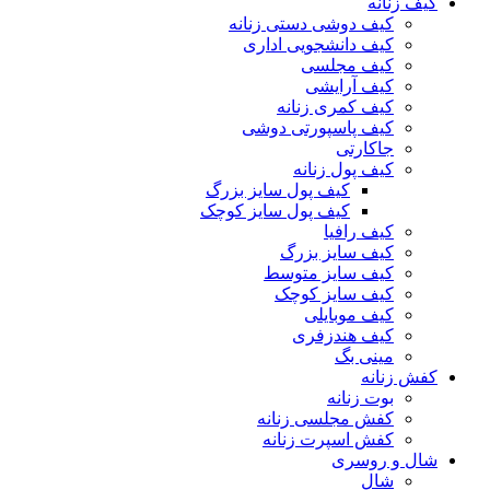
کیف زنانه
کیف دوشی دستی زنانه
کیف دانشجویی اداری
کیف مجلسی
کیف آرایشی
کیف کمری زنانه
کیف پاسپورتی دوشی
جاکارتی
کیف پول زنانه
کیف پول سایز بزرگ
کیف پول سایز کوچک
کیف رافیا
کیف سایز بزرگ
کیف سایز متوسط
کیف سایز کوچک
کیف موبایلی
کیف هندزفری
مینی بگ
کفش زنانه
بوت زنانه
کفش مجلسی زنانه
کفش اسپرت زنانه
شال و روسری
شال