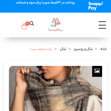
پرداخت در 4 قسط بدون 1 ریال سود و ضمانت
0
خانه
شال و روسری
شال
بیگ اسکارف دسینا