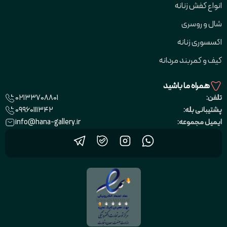
انواع کفش زنانه
شال و روسری
اکسسوری زنانه
کیف و کمربند مردانه
همراه ما باشید
02133708801
تلفن:
09960111342
پشتیبانی بله:
info@hana-gallery.ir
ایمیل مجموعه: