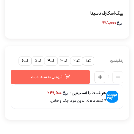
بیگ اسکارف دسینا
۹۹۸,۰۰۰
رنگبندی
کد1
کد2
کد3
کد4
کد5
کد6
افزودن به سبد خرید
هر قسط با اسنپ‌پی:
۲۴۹,۵۰۰
۴ قسط ماهانه. بدون سود، چک و ضامن.