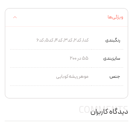
ویژگی‌ها
رنگبندی
کد1, کد2, کد3, کد4, کد5, کد6
سایزبندی
55 در 200
جنس
موهر ریشه کوبایی
COMMENTS
دیدگاه کاربران