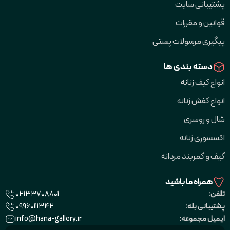
پشتیبانی سایت
قوانین و مقررات
پیگیری مرسولات پستی
دسته بندی ها
انواع کیف زنانه
انواع کفش زنانه
شال و روسری
اکسسوری زنانه
کیف و کمربند مردانه
همراه ما باشید
02133708801
تلفن:
09960111342
پشتیبانی بله:
info@hana-gallery.ir
ایمیل مجموعه: