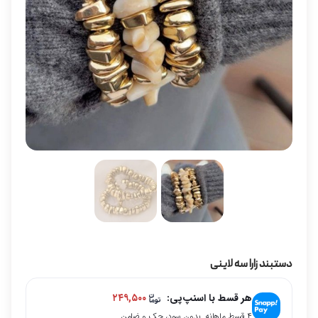
دستبند زارا سه لاینی
هر قسط با اسنپ‌پی:
۲۴۹,۵۰۰
۴ قسط ماهانه. بدون سود، چک و ضامن.