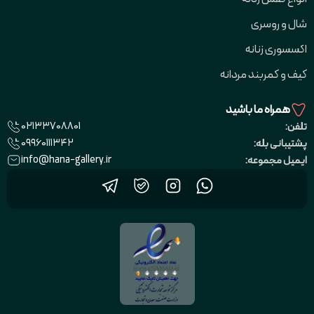
شال و روسری
اکسسوری زنانه
کیف و کمربند مردانه
همراه ما باشید
02133708801
تلفن:
09960111342
پشتیبانی بله:
info@hana-gallery.ir
ایمیل مجموعه: