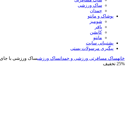
ساک ورزشی
چمدان
پوشاک و مانتو
شومیز
پافر
کاپشن
مانتو
پشتیبانی سایت
پیگیری مرسولات پستی
خانه
ساک مسافرتی ورزشی و چمدان
ساک ورزشی
ساک ورزشی با جای ک
25% تخفیف