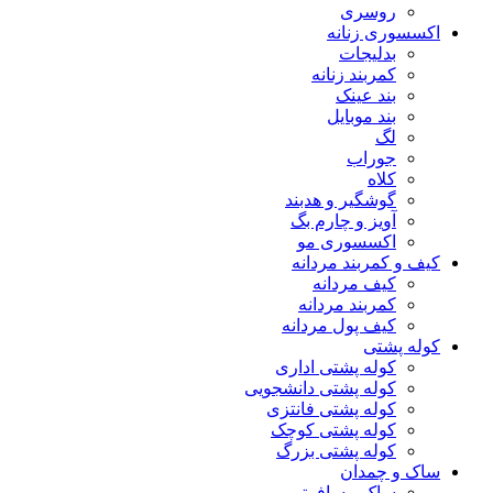
روسری
اکسسوری زنانه
بدلیجات
کمربند زنانه
بند عینک
بند موبایل
لگ
جوراب
کلاه
گوشگیر و هدبند
آویز و چارم بگ
اکسسوری مو
کیف و کمربند مردانه
کیف مردانه
کمربند مردانه
کیف پول مردانه
کوله پشتی
کوله پشتی اداری
کوله پشتی دانشجویی
کوله پشتی فانتزی
کوله پشتی کوچک
کوله پشتی بزرگ
ساک و چمدان
ساک مسافرتی