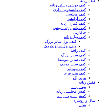
کیف زنانه
کیف دوشی دستی زنانه
کیف دانشجویی اداری
کیف مجلسی
کیف آرایشی
کیف کمری زنانه
کیف پاسپورتی دوشی
جاکارتی
کیف پول زنانه
کیف پول سایز بزرگ
کیف پول سایز کوچک
کیف رافیا
کیف سایز بزرگ
کیف سایز متوسط
کیف سایز کوچک
کیف موبایلی
کیف هندزفری
مینی بگ
کفش زنانه
بوت زنانه
کفش مجلسی زنانه
کفش اسپرت زنانه
شال و روسری
شال