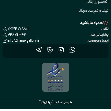
اکسسوری زنانه
کیف و کمربند مردانه
همراه ما باشید
02133708801
تلفن:
09960111342
پشتیبانی بله:
info@hana-gallery.ir
ایمیل مجموعه:
طراحی سایت "پرتال تو"