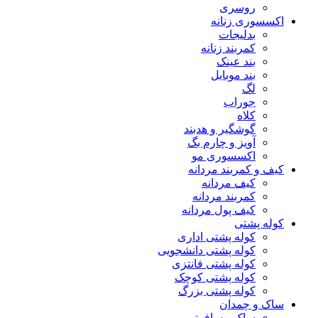
روسری
اکسسوری زنانه
بدلیجات
کمربند زنانه
بند عینک
بند موبایل
لگ
جوراب
کلاه
گوشگیر و هدبند
آویز و چارم بگ
اکسسوری مو
کیف و کمربند مردانه
کیف مردانه
کمربند مردانه
کیف پول مردانه
کوله پشتی
کوله پشتی اداری
کوله پشتی دانشجویی
کوله پشتی فانتزی
کوله پشتی کوچک
کوله پشتی بزرگ
ساک و چمدان
ساک مسافرتی