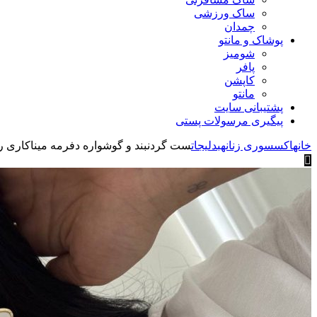
ساک ورزشی
چمدان
پوشاک و مانتو
شومیز
پافر
کاپشن
مانتو
پشتیبانی سایت
پیگیری مرسولات پستی
خانه
اکسسوری زنانه
بدلیجات
ست گردنبند و گوشواره دفرمه میناکاری ر