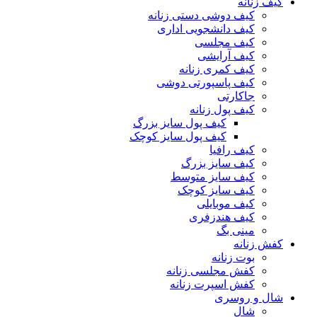
کیف زنانه
کیف دوشی دستی زنانه
کیف دانشجویی اداری
کیف مجلسی
کیف آرایشی
کیف کمری زنانه
کیف پاسپورتی دوشی
جاکارتی
کیف پول زنانه
کیف پول سایز بزرگ
کیف پول سایز کوچک
کیف رافیا
کیف سایز بزرگ
کیف سایز متوسط
کیف سایز کوچک
کیف موبایلی
کیف هندزفری
مینی بگ
کفش زنانه
بوت زنانه
کفش مجلسی زنانه
کفش اسپرت زنانه
شال و روسری
شال