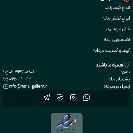
انواع کیف زنانه
انواع کفش زنانه
شال و روسری
اکسسوری زنانه
کیف و کمربند مردانه
همراه ما باشید
02133708801
تلفن:
09960111342
پشتیبانی بله:
info@hana-gallery.ir
ایمیل مجموعه: