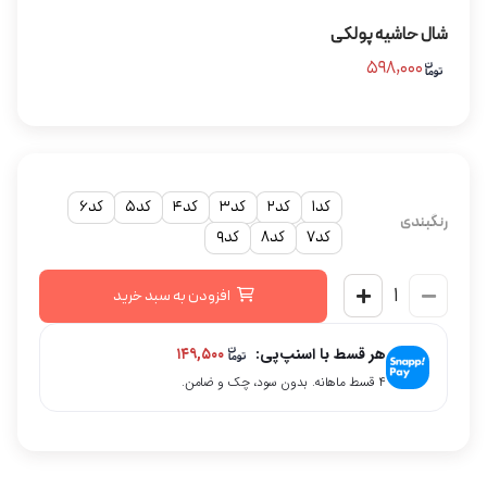
شال حاشیه پولکی
۵۹۸,۰۰۰
کد1
کد2
کد3
کد4
کد5
کد6
رنگبندی
کد7
کد8
کد9
افزودن به سبد خرید
هر قسط با اسنپ‌پی:
۱۴۹,۵۰۰
۴ قسط ماهانه. بدون سود، چک و ضامن.