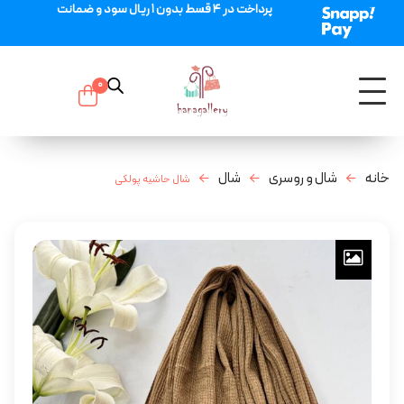
پرداخت در 4 قسط بدون 1 ریال سود و ضمانت
0
خانه
شال و روسری
شال
شال حاشیه پولکی