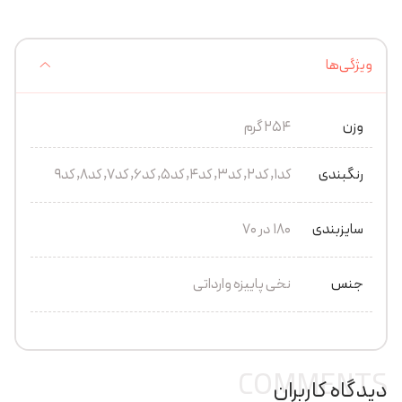
ویژگی‌ها
وزن
254 گرم
رنگبندی
کد1, کد2, کد3, کد4, کد5, کد6, کد7, کد8, کد9
سایزبندی
180 در 70
جنس
نخی پاییزه وارداتی
COMMENTS
دیدگاه کاربران