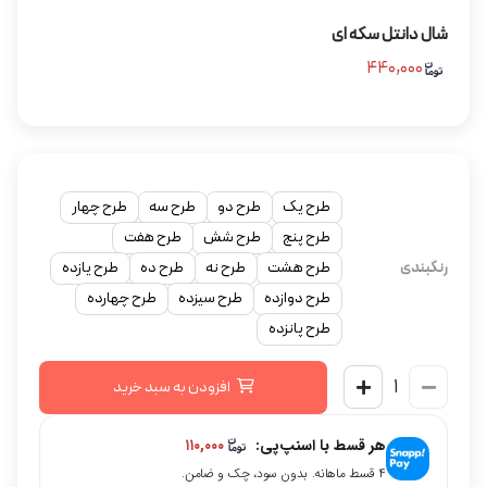
شال دانتل سکه ای
۴۴۰,۰۰۰
طرح یک
طرح دو
طرح سه
طرح چهار
طرح پنج
طرح شش
طرح هفت
رنگبندی
طرح هشت
طرح نه
طرح ده
طرح یازده
طرح دوازده
طرح سیزده
طرح چهارده
طرح پانزده
افزودن به سبد خرید
هر قسط با اسنپ‌پی:
۱۱۰,۰۰۰
۴ قسط ماهانه. بدون سود، چک و ضامن.