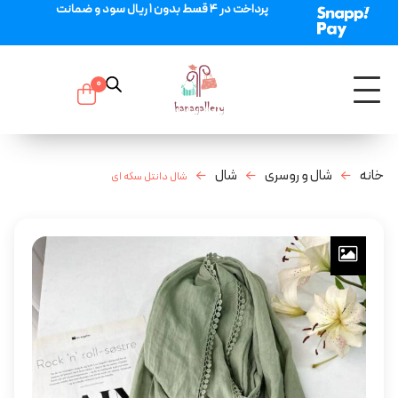
پرداخت در 4 قسط بدون 1 ریال سود و ضمانت
0
خانه
شال و روسری
شال
شال دانتل سکه ای