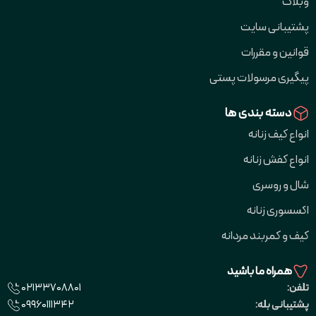
وبلاگ
پشتیبانی سایت
قوانین و مقررات
پیگیری مرسولات پستی
دسته بندی ها
انواع کیف زنانه
انواع کفش زنانه
شال و روسری
اکسسوری زنانه
کیف و کمربند مردانه
همراه ما باشید
02133708801
تلفن:
09960111342
پشتیبانی بله: