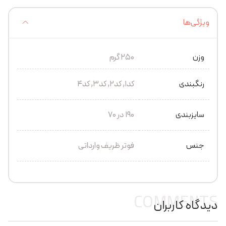
ویژگی‌ها
وزن
250 گرم
رنگبندی
کد1, کد2, کد3, کد4
سایزبندی
190 در 70
جنس
فوتر ظریف وارداتی
COMMENTS
دیدگاه کاربران