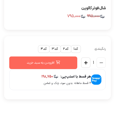
شال فوتر کالوین
۷۹۵,۰۰۰
۹۹۵,۰۰۰
رنگبندی
کد1
کد2
کد3
کد4
افزودن به سبد خرید
هر قسط با اسنپ‌پی:
۱۹۸,۷۵۰
۴ قسط ماهانه. بدون سود، چک و ضامن.