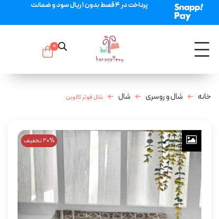
پرداخت در 4 قسط بدون 1 ریال سود و ضمانت
0
خانه
شال و روسری
شال
شال فوتر کالوین
20% تخفیف