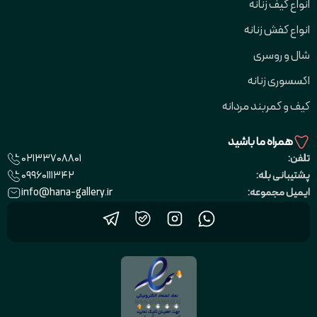
انواع کیف زنانه
انواع کفش زنانه
شال و روسری
اکسسوری زنانه
کیف و کمربند مردانه
همراه ما باشید
02133708801
تلفن:
09960111342
پشتیبانی بله:
info@hana-gallery.ir
ایمیل مجموعه: