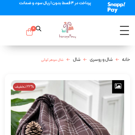
پرداخت در 4 قسط بدون 1 ریال سود و ضمانت
0
خانه
شال و روسری
شال
شال موهر کوکی
22% تخفیف