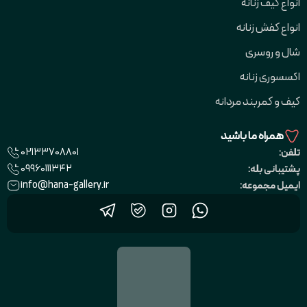
انواع کیف زنانه
انواع کفش زنانه
شال و روسری
اکسسوری زنانه
کیف و کمربند مردانه
همراه ما باشید
02133708801
تلفن:
09960111342
پشتیبانی بله:
info@hana-gallery.ir
ایمیل مجموعه: