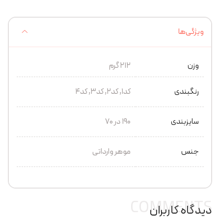
ویژگی‌ها
وزن
212 گرم
رنگبندی
کد1, کد2, کد3, کد4
سایزبندی
190 در 70
جنس
موهر وارداتی
COMMENTS
دیدگاه کاربران