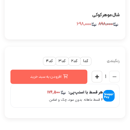
شال موهر کوکی
۶۹۸,۰۰۰
۸۹۸,۰۰۰
رنگبندی
کد1
کد2
کد3
کد4
افزودن به سبد خرید
هر قسط با اسنپ‌پی:
۱۷۴,۵۰۰
۴ قسط ماهانه. بدون سود، چک و ضامن.