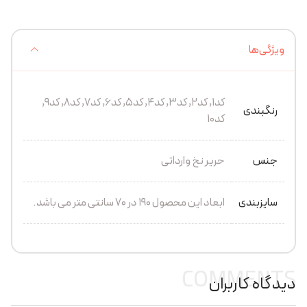
ویژگی‌ها
کد1, کد2, کد3, کد4, کد5, کد6, کد7, کد8, کد9,
رنگبندی
کد10
جنس
حریر نخ وارداتی
سایزبندی
ابعاد این محصول 190 در 70 سانتی متر می باشد.
COMMENTS
دیدگاه کاربران