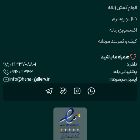
انواع کفش زنانه
شال و روسری
اکسسوری زنانه
کیف و کمربند مردانه
همراه ما باشید
02133708801
تلفن:
09960111342
پشتیبانی بله:
info@hana-gallery.ir
ایمیل مجموعه: