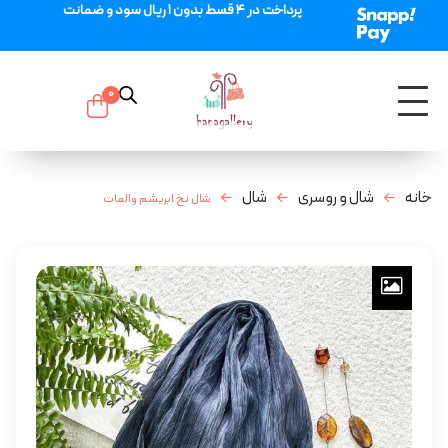
پرداخت در 4 قسط بدون 1 ریال سود و ضمانت
0
خانه
شال و روسری
شال
شال نخ ابریشم والمات