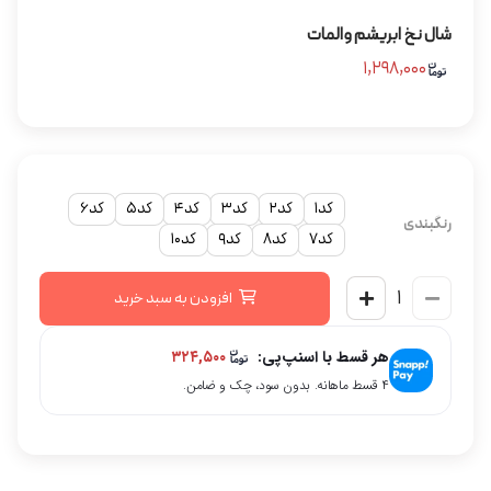
شال نخ ابریشم والمات
۱,۲۹۸,۰۰۰
کد1
کد2
کد3
کد4
کد5
کد6
رنگبندی
کد7
کد8
کد9
کد10
افزودن به سبد خرید
هر قسط با اسنپ‌پی:
۳۲۴,۵۰۰
۴ قسط ماهانه. بدون سود، چک و ضامن.