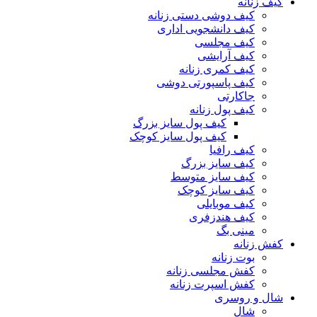
کیف زنانه
کیف دوشی دستی زنانه
کیف دانشجویی اداری
کیف مجلسی
کیف آرایشی
کیف کمری زنانه
کیف پاسپورتی دوشی
جاکارتی
کیف پول زنانه
کیف پول سایز بزرگ
کیف پول سایز کوچک
کیف رافیا
کیف سایز بزرگ
کیف سایز متوسط
کیف سایز کوچک
کیف موبایلی
کیف هندزفری
مینی بگ
کفش زنانه
بوت زنانه
کفش مجلسی زنانه
کفش اسپرت زنانه
شال و روسری
شال