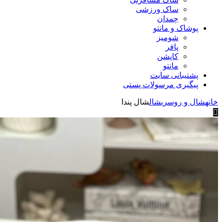
ساک ورزشی
چمدان
پوشاک و مانتو
شومیز
پافر
کاپشن
مانتو
پشتیبانی سایت
پیگیری مرسولات پستی
خانه
شال و روسری
شال
شال پندا