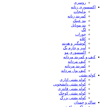
روسری
اکسسوری زنانه
بدلیجات
کمربند زنانه
بند عینک
بند موبایل
لگ
جوراب
کلاه
گوشگیر و هدبند
آویز و چارم بگ
اکسسوری مو
کیف و کمربند مردانه
کیف مردانه
کمربند مردانه
کیف پول مردانه
کوله پشتی
کوله پشتی اداری
کوله پشتی دانشجویی
کوله پشتی فانتزی
کوله پشتی کوچک
کوله پشتی بزرگ
ساک و چمدان
ساک مسافرتی