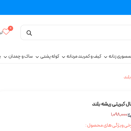
0
لی
سسوری زنانه
کیف و کمربند مردانه
کوله پشتی
ساک و چمدان
پ
لند
ل کبریتی ریشه بلند
۱,۰۹۸,۰۰۰
خی ویژگی های محصول :