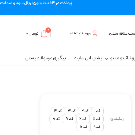
پرداخت در 4 قسط بدون 1 ریال سود و ضمانت
0
ورود/ثبت‌نام
ست علاقه مندی
تومان
۰
وشاک و مانتو
پشتیبانی سایت
پیگیری مرسولات پستی
کد 1
کد 2
کد 3
کد 4
رنگبندی
کد 5
کد 6
کد 7
کد 8
کد 9
کد 10