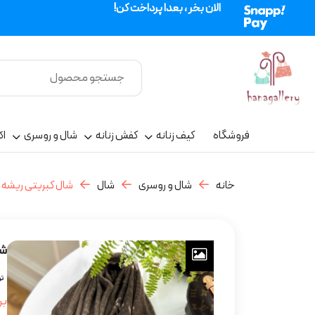
الان بخر ، بعدا پرداخت کن!
فروشگاه
کیف زنانه
کفش زنانه
شال و روسری
اک
خانه
شال و روسری
شال
شال کبریتی ریشه ب
شا
بر