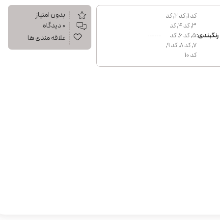
بدون امتیاز
کد 1, کد 2, کد
۰ دیدگاه
3, کد 4, کد
رنگبندی:
5, کد 6, کد
علاقه مندی ها
7, کد 8, کد 9,
کد 10