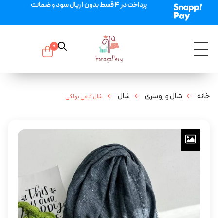
پرداخت در 4 قسط بدون 1 ریال سود و ضمانت
0
خانه
شال و روسری
شال
شال کنفی پولکی