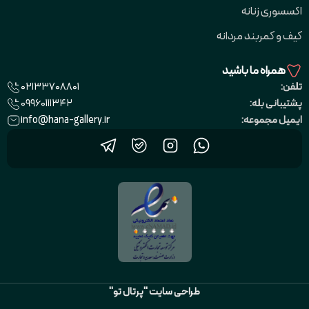
اکسسوری زنانه
کیف و کمربند مردانه
همراه ما باشید
02133708801
تلفن:
09960111342
پشتیبانی بله:
info@hana-gallery.ir
ایمیل مجموعه:
طراحی سایت "پرتال تو"