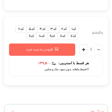
کد1
کد2
کد3
کد4
کد5
کد6
رنگبندی
کد7
کد8
کد9
کد10
کد11
افزودن به سبد خرید
هر قسط با اسنپ‌پی:
۱۴۹,۵۰۰
۴ قسط ماهانه. بدون سود، چک و ضامن.
ویژگی‌ها