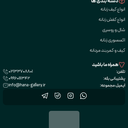
دسته بندی ها
انواع کیف زنانه
انواع کفش زنانه
شال و روسری
اکسسوری زنانه
کیف و کمربند مردانه
همراه ما باشید
02133708801
تلفن:
09960111342
پشتیبانی بله:
info@hana-gallery.ir
ایمیل مجموعه: