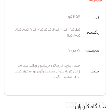
وزن
454 گرم
کد1, کد2, کد3, کد4, کد5, کد6, کد7, کد8, کد9,
رنگبندی
کد10, کد11
سایزبندی
70 در 70
جنس پارچه کار ساتن ابریشم وارداتی میباشد.
جنس
از این کار به عنوان دستمال گردن و اسکارف کیف
نیز استفاده میگردد.
COMMENTS
دیدگاه کاربران