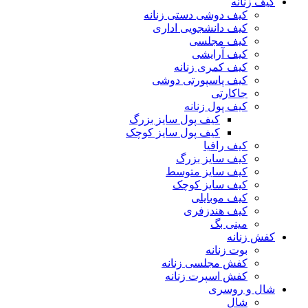
کیف زنانه
کیف دوشی دستی زنانه
کیف دانشجویی اداری
کیف مجلسی
کیف آرایشی
کیف کمری زنانه
کیف پاسپورتی دوشی
جاکارتی
کیف پول زنانه
کیف پول سایز بزرگ
کیف پول سایز کوچک
کیف رافیا
کیف سایز بزرگ
کیف سایز متوسط
کیف سایز کوچک
کیف موبایلی
کیف هندزفری
مینی بگ
کفش زنانه
بوت زنانه
کفش مجلسی زنانه
کفش اسپرت زنانه
شال و روسری
شال