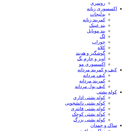
روسری
اکسسوری زنانه
بدلیجات
کمربند زنانه
بند عینک
بند موبایل
لگ
جوراب
کلاه
گوشگیر و هدبند
آویز و چارم بگ
اکسسوری مو
کیف و کمربند مردانه
کیف مردانه
کمربند مردانه
کیف پول مردانه
کوله پشتی
کوله پشتی اداری
کوله پشتی دانشجویی
کوله پشتی فانتزی
کوله پشتی کوچک
کوله پشتی بزرگ
ساک و چمدان
ساک مسافرتی