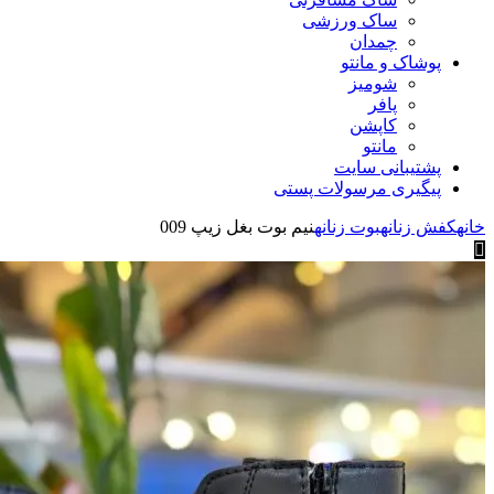
ساک ورزشی
چمدان
پوشاک و مانتو
شومیز
پافر
کاپشن
مانتو
پشتیبانی سایت
پیگیری مرسولات پستی
خانه
کفش زنانه
بوت زنانه
نیم بوت بغل زیپ 009