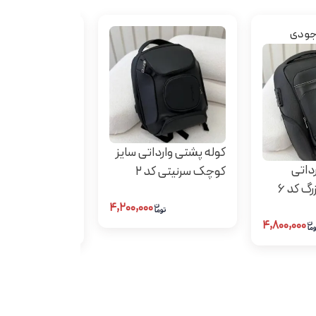
وجودی
اتمام موج
کوله پشتی وارداتی سایز
داتی
کیف نتان
کوچک سرنیتی کد 2
گ کد 6
۴,۲۰۰,۰۰۰
۴,۸۰۰,۰۰۰