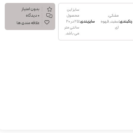
بدون امتیاز
سایز این
۰ دیدگاه
مشکی,
محصول
رنگبندی:
سفید, قهوه
سایزبندی:
25 در 20
علاقه مندی ها
ای
سانتی متر
می باشد.