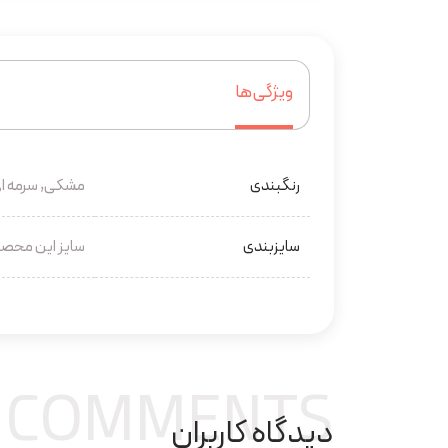
ویژگی‌ها
رنگبندی
مشکی, سرمه ای
سایزبندی
سایز این محصول 37 در 30 سانتی متر م
COMMENTS
دیدگاه کاربران