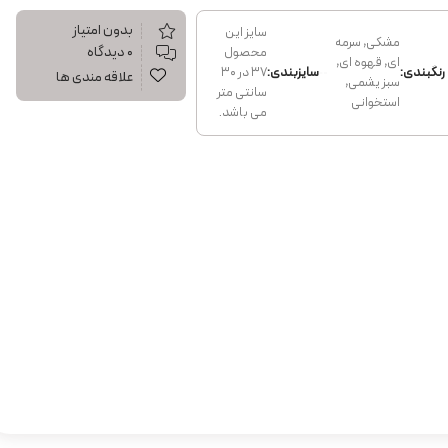
بدون امتیاز
سایز این
مشکی, سرمه
۰ دیدگاه
محصول
ای, قهوه ای,
رنگبندی:
سایزبندی:
37 در 30
علاقه مندی ها
سبز یشمی,
سانتی متر
استخوانی
می باشد.