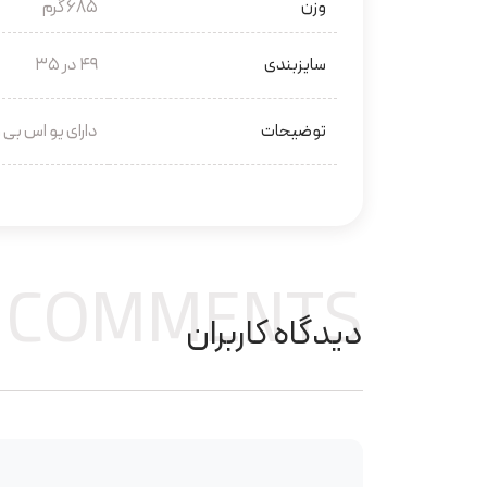
وزن
685 گرم
سایزبندی
49 در 35
توضیحات
دارای یو اس بی
COMMENTS
دیدگاه کاربران