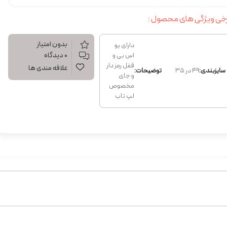
خی ویژگی های محصول :
بدون امتیاز
دارای یو
۰ دیدگاه
اس بی و
قفل رمز دار
علاقه مندی ها
سایزبندی:
49 در 35
توضیحات:
و جای
مخصوص
لپ تاب