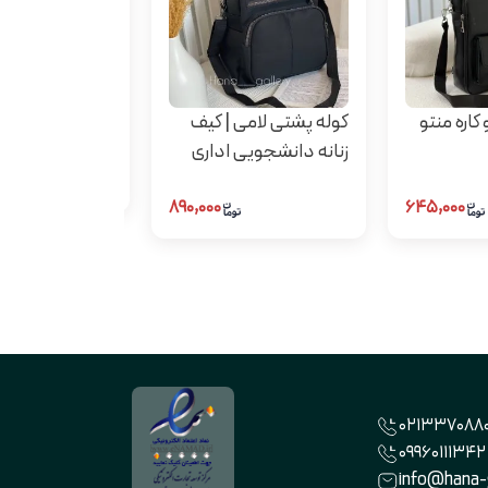
کوله پشتی آریا
کاره منتو
کوله پشتی لامی | کیف
زنانه دانشجویی اداری
۱,۳۶۵,۰۰۰
۸۹۰,۰۰۰
۶۴۵,۰۰۰
0213370880
09960111342
info@hana-g