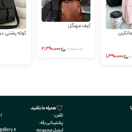
کیف مهگل
مالکین
کوله پشتی دو 
۲,۳۹۰,۰۰۰
۲,۶۵۰,۰۰۰
۱,۳۹۰,۰۰۰
همراه ما باشید
1
تلفن:
پشتیبانی بله:
allery.ir
ایمیل مجموعه: