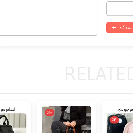
 دیدگاه
RELATE
موجودی
اتمام م
٪10
٪4