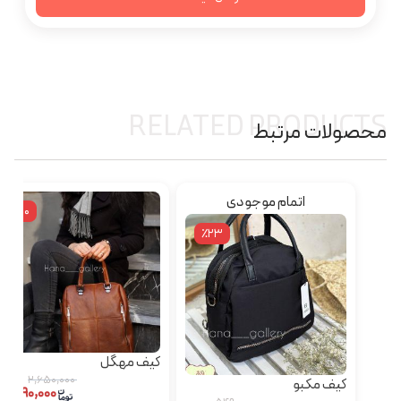
RELATED PRODUCTS
محصولات مرتبط
اتمام موجودی
٪10
٪23
کیف مهگل
۲,۶۵۰,۰۰۰
کیف مکبو
۲,۳۹۰,۰۰۰