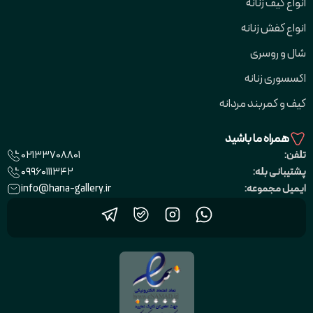
انواع کیف زنانه
انواع کفش زنانه
شال و روسری
اکسسوری زنانه
کیف و کمربند مردانه
همراه ما باشید
02133708801
تلفن:
09960111342
پشتیبانی بله:
info@hana-gallery.ir
ایمیل مجموعه: