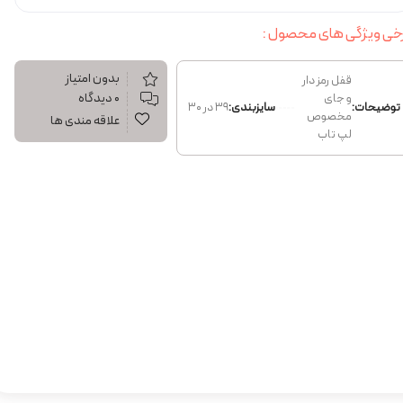
خی ویژگی های محصول :
بدون امتیاز
قفل رمز دار
۰ دیدگاه
و جای
توضیحات:
سایزبندی:
39 در 30
مخصوص
علاقه مندی ها
لپ تاب