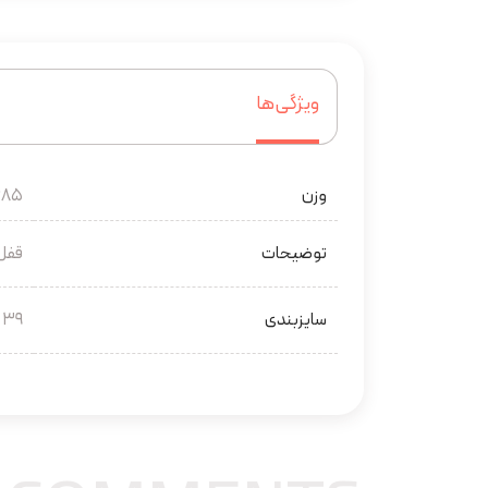
ویژگی‌ها
وزن
685 گر
توضیحات
قفل 
سایزبندی
39 در 30