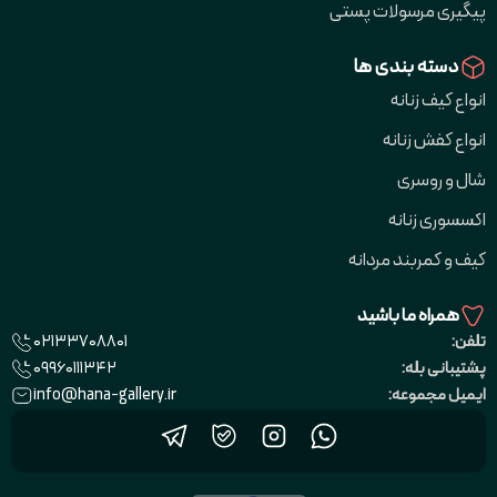
پیگیری مرسولات پستی
دسته بندی ها
انواع کیف زنانه
انواع کفش زنانه
شال و روسری
اکسسوری زنانه
کیف و کمربند مردانه
همراه ما باشید
02133708801
تلفن:
09960111342
پشتیبانی بله:
info@hana-gallery.ir
ایمیل مجموعه: