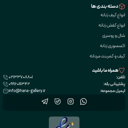
دسته بندی ها
انواع کیف زنانه
انواع کفش زنانه
شال و روسری
اکسسوری زنانه
کیف و کمربند مردانه
همراه ما باشید
02133708801
تلفن:
09960111342
پشتیبانی بله:
info@hana-gallery.ir
ایمیل مجموعه: