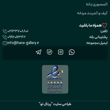
اکسسوری زنانه
کیف و کمربند مردانه
همراه ما باشید
02133708801
تلفن:
09960111342
پشتیبانی بله:
info@hana-gallery.ir
ایمیل مجموعه:
طراحی سایت "پرتال تو"