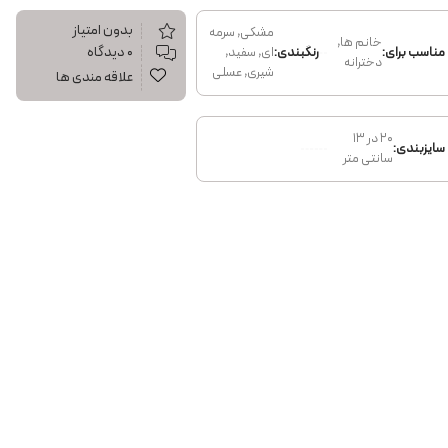
بدون امتیاز
مشکی, سرمه
خانم ها,
۰ دیدگاه
مناسب برای:
رنگبندی:
ای, سفید,
دخترانه
شیری, عسلی
علاقه مندی ها
۲۰ در ۱۳
سایزبندی:
سانتی متر