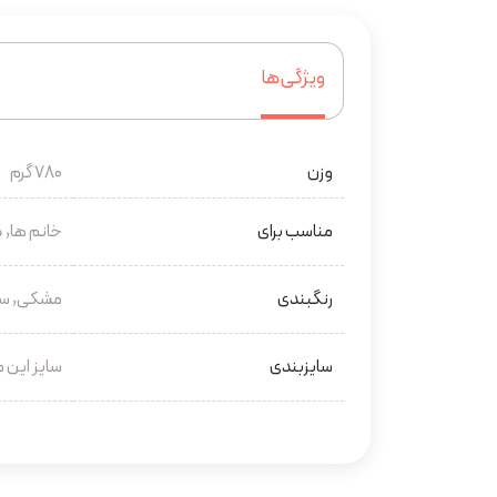
ویژگی‌ها
وزن
780 گرم
مناسب برای
خانم ها, د
رنگبندی
مشکی, سرم
سایزبندی
سایز این محصول ۳۰ در ۲۰