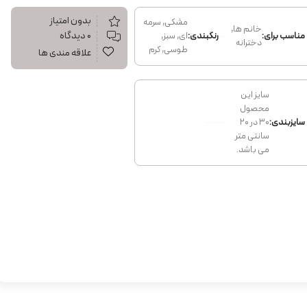
بدون امتیاز
مشکی, سرمه
خانم ها,
۰ دیدگاه
مناسب برای:
رنگبندی:
ای, سبز,
دخترانه
طوسی, کرم
علاقه مندی ها
سایز این
محصول
سایزبندی:
۳۰ در ۲۰
سانتی متر
می باشد.