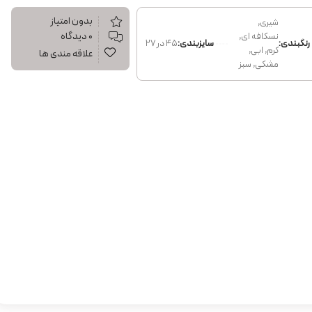
بدون امتیاز
شیری,
۰ دیدگاه
نسکافه ای,
رنگبندی:
سایزبندی:
45 در 27
کرم, ابی,
علاقه مندی ها
مشکی, سبز