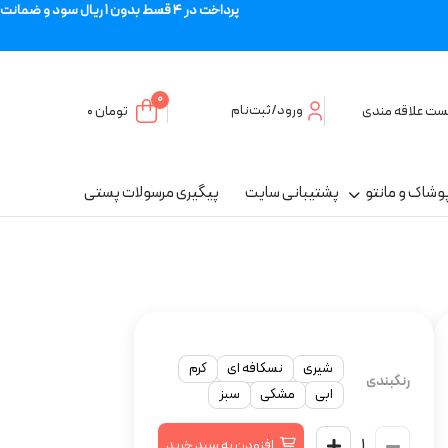
پرداخت در 4 قسط بدون 1 ریال سود و ضمانت
0
ورود/ثبت‌نام
ست علاقه مندی
تومان
۰
وشاک و مانتو
پشتیبانی سایت
پیگیری مرسولات پستی
شیری
نسکافه ای
کرم
رنگبندی
ابی
مشکی
سبز
افزودن به سبد خرید