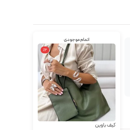
اتمام موجودی
٪2
کیف باوین