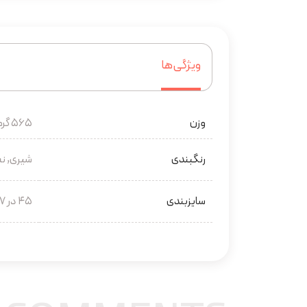
ویژگی‌ها
وزن
565 گرم
رنگبندی
شیری, نس
سایزبندی
45 در 27