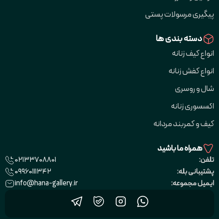
پیگیری مرسولات پستی
دسته بندی ها
انواع کیف زنانه
انواع کفش زنانه
شال و روسری
اکسسوری زنانه
کیف و کمربند مردانه
همراه ما باشید
02133708801
تلفن:
09960111342
پشتیبانی بله:
info@hana-gallery.ir
ایمیل مجموعه: