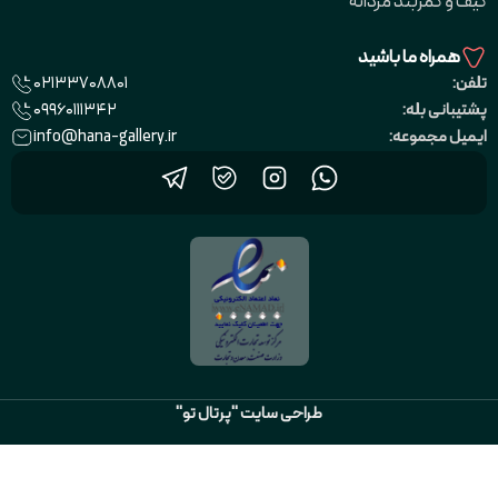
کیف و کمربند مردانه
همراه ما باشید
02133708801
تلفن:
09960111342
پشتیبانی بله:
info@hana-gallery.ir
ایمیل مجموعه:
طراحی سایت "پرتال تو"