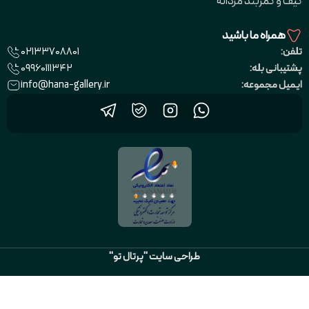
کیف و کمربند مردانه
همراه ما باشید
02133708801
تلفن:
09960111342
پشتیبانی بله:
info@hana-gallery.ir
ایمیل مجموعه:
طراحی سایت "پرتال تو"