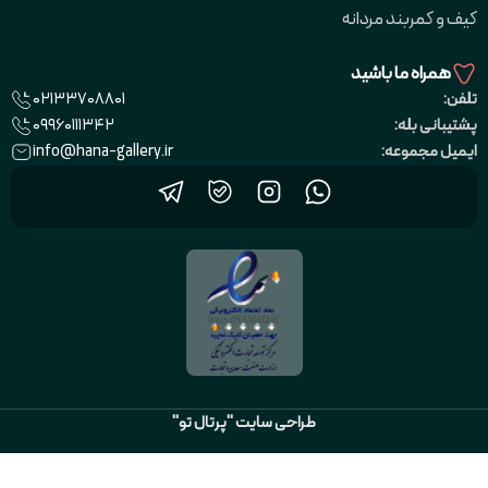
کیف و کمربند مردانه
همراه ما باشید
02133708801
تلفن:
09960111342
پشتیبانی بله:
info@hana-gallery.ir
ایمیل مجموعه:
طراحی سایت "پرتال تو"