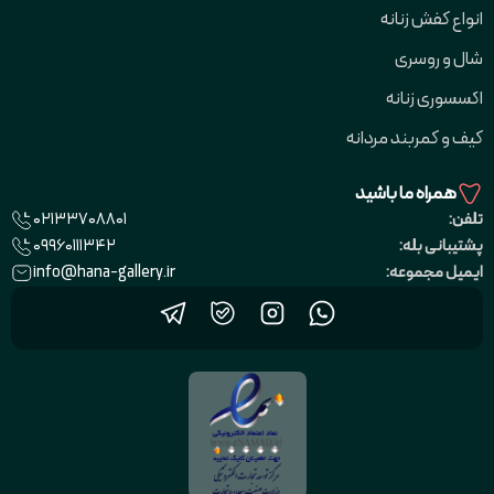
انواع کفش زنانه
شال و روسری
اکسسوری زنانه
کیف و کمربند مردانه
همراه ما باشید
02133708801
تلفن:
09960111342
پشتیبانی بله:
info@hana-gallery.ir
ایمیل مجموعه: