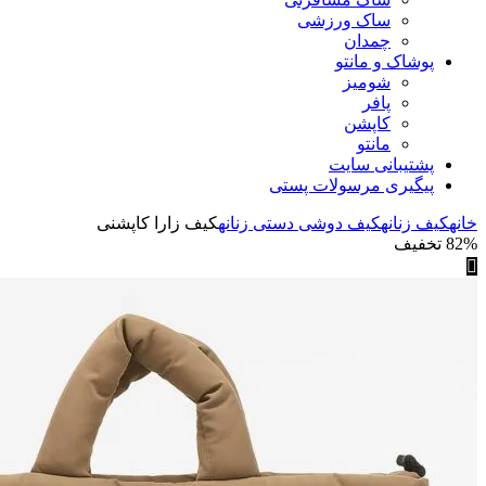
ساک ورزشی
چمدان
پوشاک و مانتو
شومیز
پافر
کاپشن
مانتو
پشتیبانی سایت
پیگیری مرسولات پستی
خانه
کیف زنانه
کیف دوشی دستی زنانه
کیف زارا کاپشنی
82% تخفیف