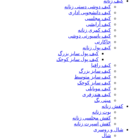
کیف زنانه
کیف دوشی دستی زنانه
کیف دانشجویی اداری
کیف مجلسی
کیف آرایشی
کیف کمری زنانه
کیف پاسپورتی دوشی
جاکارتی
کیف پول زنانه
کیف پول سایز بزرگ
کیف پول سایز کوچک
کیف رافیا
کیف سایز بزرگ
کیف سایز متوسط
کیف سایز کوچک
کیف موبایلی
کیف هندزفری
مینی بگ
کفش زنانه
بوت زنانه
کفش مجلسی زنانه
کفش اسپرت زنانه
شال و روسری
شال