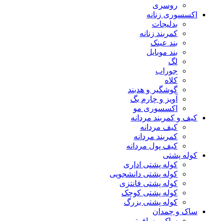
روسری
اکسسوری زنانه
بدلیجات
کمربند زنانه
بند عینک
بند موبایل
لگ
جوراب
کلاه
گوشگیر و هدبند
آویز و چارم بگ
اکسسوری مو
کیف و کمربند مردانه
کیف مردانه
کمربند مردانه
کیف پول مردانه
کوله پشتی
کوله پشتی اداری
کوله پشتی دانشجویی
کوله پشتی فانتزی
کوله پشتی کوچک
کوله پشتی بزرگ
ساک و چمدان
ساک مسافرتی