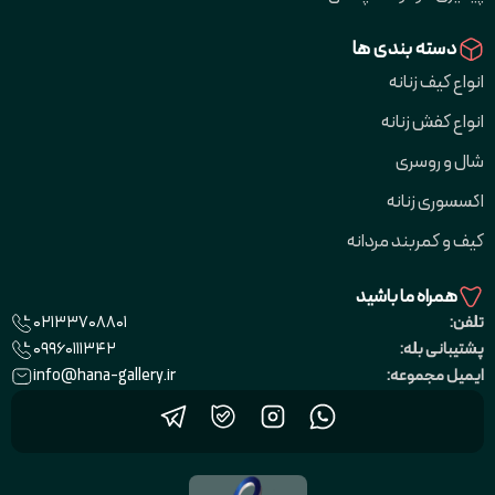
دسته بندی ها
انواع کیف زنانه
انواع کفش زنانه
شال و روسری
اکسسوری زنانه
کیف و کمربند مردانه
همراه ما باشید
02133708801
تلفن:
09960111342
پشتیبانی بله:
info@hana-gallery.ir
ایمیل مجموعه: