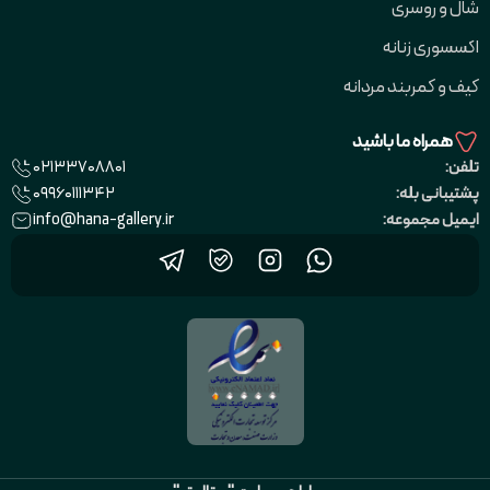
شال و روسری
اکسسوری زنانه
کیف و کمربند مردانه
همراه ما باشید
02133708801
تلفن:
09960111342
پشتیبانی بله:
info@hana-gallery.ir
ایمیل مجموعه: