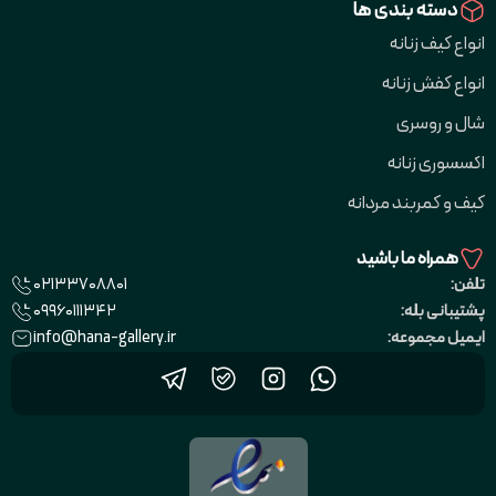
دسته بندی ها
انواع کیف زنانه
انواع کفش زنانه
شال و روسری
اکسسوری زنانه
کیف و کمربند مردانه
همراه ما باشید
02133708801
تلفن:
09960111342
پشتیبانی بله:
info@hana-gallery.ir
ایمیل مجموعه: