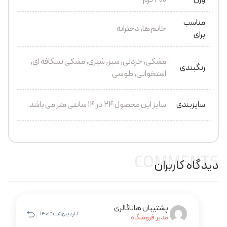
وزن
400 گرم
مناسب
خانم ها, دخترانه
برای
مشکی, خردلی, سبز, شیری, مشکی نسکافه ای,
رنگبندی
استخوانی, طوسی
سایزبندی
سایز این محصول ۲۴ در ۱۴ سانتی متر می باشد.
COMMENTS
دیدگاه کاربران
پشتیبان هاناگالری
1 اردیبهشت 1403
مدیر فروشگاه