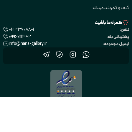
کیف و کمربند مردانه
همراه ما باشید
02133708801
تلفن:
09960111342
پشتیبانی بله:
info@hana-gallery.ir
ایمیل مجموعه:
طراحی سایت "پرتال تو"