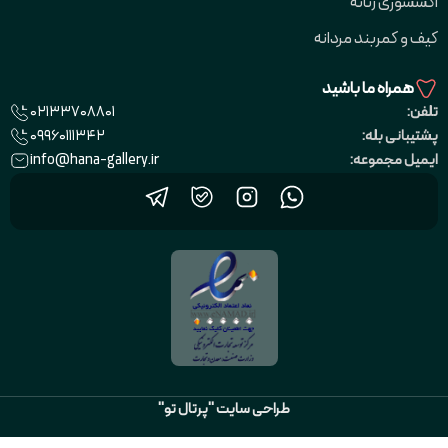
اکسسوری زنانه
کیف و کمربند مردانه
همراه ما باشید
02133708801
تلفن:
09960111342
پشتیبانی بله:
info@hana-gallery.ir
ایمیل مجموعه:
طراحی سایت "پرتال تو"