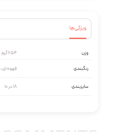
ویژگی‌ها
وزن
654 گرم
رنگبندی
قهوه ای, 
سایزبندی
18 در 10