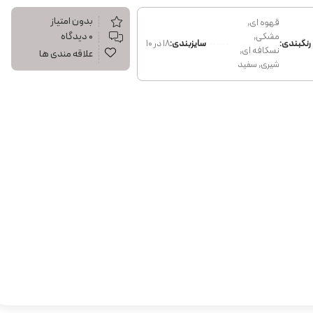
بدون امتیاز
قهوه ای,
۰ دیدگاه
مشکی,
رنگبندی:
سایزبندی:
18 در 10
نسکافه ای,
علاقه مندی ها
شیری, سفید