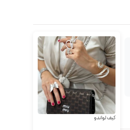
کیف لواندو