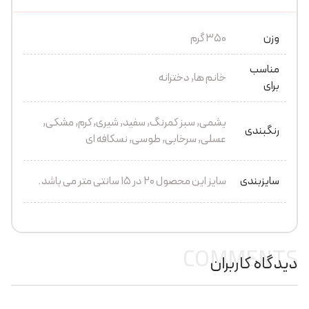
وزن
350 گرم
مناسب
خانم ها, دخترانه
برای
یشمی, سبز کمرنگ, سفید, شیری, کرم, مشکی,
رنگبندی
عسلی, سرخابی, طوسی, نسکافه ای
سایزبندی
سایز این محصول ۲۰ در ۱۵ سانتی متر می باشد.
COMMENTS
دیدگاه کاربران